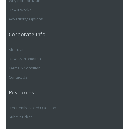
Why BillboardGuru
How it Works
Advertising Options
Corporate Info
About Us
News & Promotion
Terms & Condition
Contact Us
Resources
Frequently Asked Question
Submit Ticket