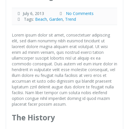
July 6, 2013
No Comments
Tags:
Beach
,
Garden
,
Trend
Lorem ipsum dolor sit amet, consectetuer adipiscing
elit, sed diam nonummy nibh euismod tincidunt ut
laoreet dolore magna aliquam erat volutpat. Ut wisi
enim ad minim veniam, quis nostrud exerci tation
ullamcorper suscipit lobortis nisl ut aliquip ex ea
commodo consequat. Duis autem vel eum iriure dolor in
hendrerit in vulputate velit esse molestie consequat, vel
illum dolore eu feugiat nulla facilisis at vero eros et
accumsan et iusto odio dignissim qui blandit praesent
luptatum zzril delenit augue duis dolore te feugait nulla
facilisi. Nam liber tempor cum soluta nobis eleifend
option congue nihil imperdiet doming id quod mazim
placerat facer possim assum.
The History