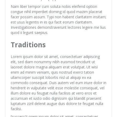
Nam liber tempor cum soluta nobis eleifend option
congue nihil imperdiet doming id quod mazim placerat
facer possim assum. Typi non habent claritatem insitam;
est usus legentis in iis qui facit eorum claritatem.
Investigationes demonstraverunt lectores legere me lius
quod ii legunt saepius.
Traditions
Lorem ipsum dolor sit amet, consectetuer adipiscing
elit, sed diam nonummy nibh euismod tincidunt ut
laoreet dolore magna aliquam erat volutpat. Ut wisi
enim ad minim veniam, quis nostrud exerci tation
ullamcorper suscipit lobortis nisl ut aliquip ex ea
commodo consequat. Duis autem vel eum iriure dolor in
hendrerit in vulputate velit esse molestie consequat, vel
illum dolore eu feugiat nulla facilisis at vero eros et
accumsan et iusto odio dignissim qui blandit praesent
luptatum zzril delenit augue duis dolore te feugait nulla
facilisi.
[success]Lorem ipsum dolor sit amet, consectetuer