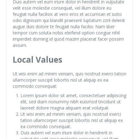
Duis autem vel eum iriure dolor in hendrerit in vulputate
velit esse molestie consequat, vel illum dolore eu
feugiat nulla facilisis at vero eros et accumsan et iusto
odio dignissim qui blandit praesent luptatum zzril delenit
augue duis dolore te feugait nulla facilisi. Nam liber
tempor cum soluta nobis eleifend option congue nihil
imperdiet doming id quod mazim placerat facer possim
assum.
Local Values
Ut wisi enim ad minim veniam, quis nostrud exerci tation
ullamcorper suscipit lobortis nisl ut aliquip ex ea
commodo consequat:
Lorem ipsum dolor sit amet, consectetuer adipiscing
elit, sed diam nonummy nibh euismod tincidunt ut
laoreet dolore magna aliquam erat volutpat.
Ut wisi enim ad minim veniam, quis nostrud exerci
tation ullamcorper suscipit lobortis nisl ut aliquip ex
ea commodo consequat.
Duis autem vel eum iriure dolor in hendrerit in
vulputate velit esse molestie consequat, vel illum